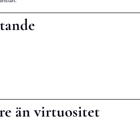
änslan.
ttande
e än virtuositet