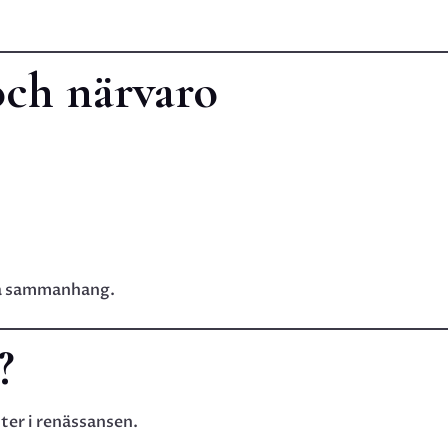
och närvaro
tta sammanhang.
?
ter i renässansen.