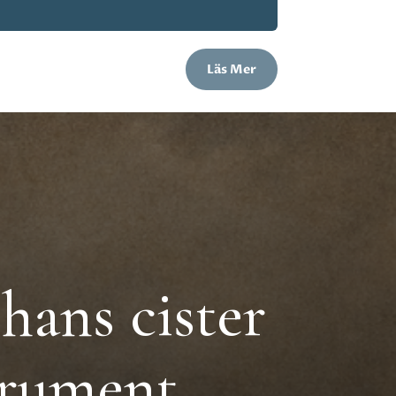
Läs Mer
hans cister
trument