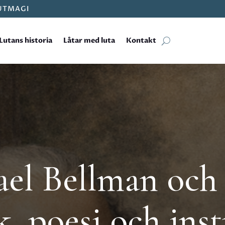
LUTMAGI
Lutans historia
Låtar med luta
Kontakt
el Bellman och 
k, poesi och ins