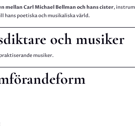
en mellan Carl Michael Bellman och hans cister
, instrum
ll hans poetiska och musikaliska värld.
sdiktare och musiker
 praktiserande musiker.
amförandeform
t