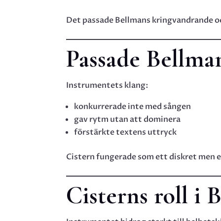
Det passade Bellmans kringvandrande och
Passade Bellman
Instrumentets klang:
konkurrerade inte med sången
gav rytm utan att dominera
förstärkte textens uttryck
Cistern fungerade som ett diskret men
Cisterns roll i 