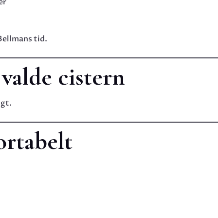
er
Bellmans tid.
valde cistern
igt.
ortabelt