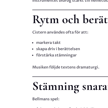
Instrumentet bidrog starkt till helhetsk
Rytm och berä
Cistern användes ofta för att:
markera takt
skapa driv i berättelsen
förstärka stämningar
Musiken följde textens dramaturgi.
Stämning snarar
Bellmans spel: