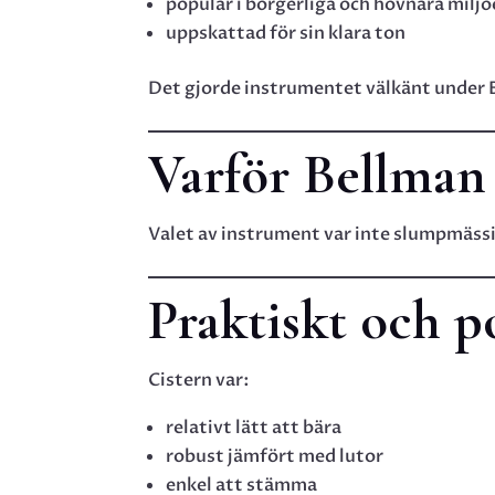
populär i borgerliga och hovnära miljö
uppskattad för sin klara ton
Det gjorde instrumentet välkänt under 
Varför Bellman 
Valet av instrument var inte slumpmäss
Praktiskt och p
Cistern var:
relativt lätt att bära
robust jämfört med lutor
enkel att stämma