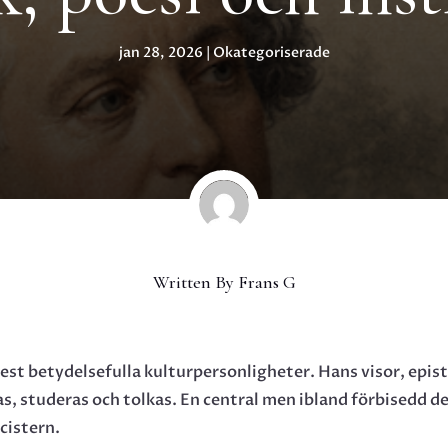
jan 28, 2026
|
Okategoriserade
Written By
Frans G
st betydelsefulla kulturpersonligheter. Hans visor, epistl
s, studeras och tolkas. En central men ibland förbisedd d
cistern.