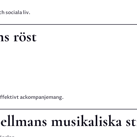
 sociala liv.
s röst
 effektivt ackompanjemang.
Bellmans musikaliska st