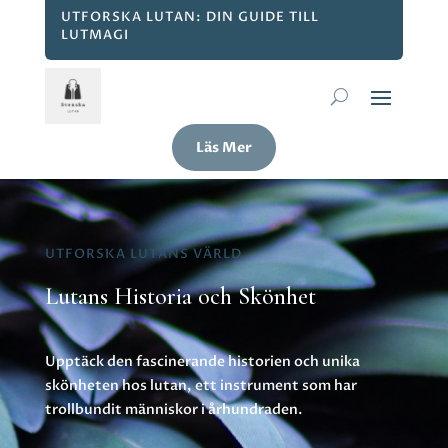
UTFORSKA LUTAN: DIN GUIDE TILL
LUTMAGI
Läs Mer
UTFORSKA LUTANS VÄRLD
Lutans Historia och Skönhet
Upptäck den fascinerande historien och unika
skönheten hos lutan, ett instrument som har
trollbundit människor i århundraden.